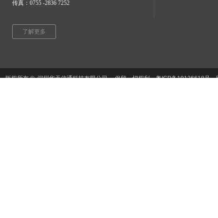
传真：0755 -2836 7252
了解更多
​版权所有 © 深圳华天信通科技有限公司 保留一切权利。粤ICP备1912661