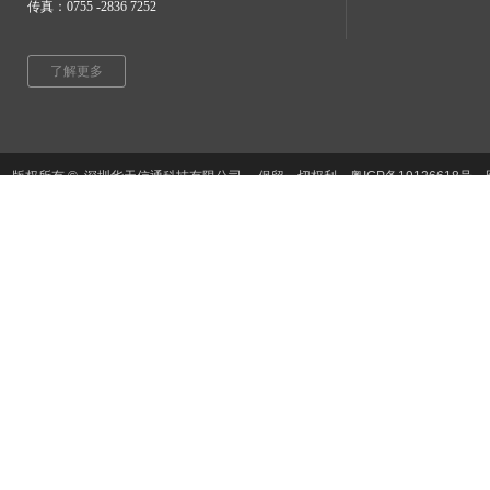
传真：0755 -2836 7252
了解更多
​版权所有 © 深圳华天信通科技有限公司 保留一切权利。粤ICP备1912661