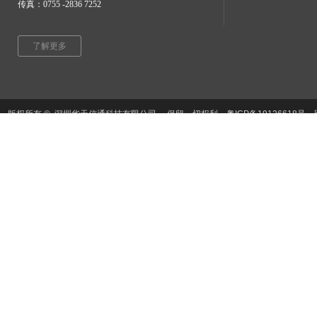
传真：0755 -2836 7252
了解更多
​版权所有 © 深圳华天信通科技有限公司 保留一切权利。粤ICP备1912661